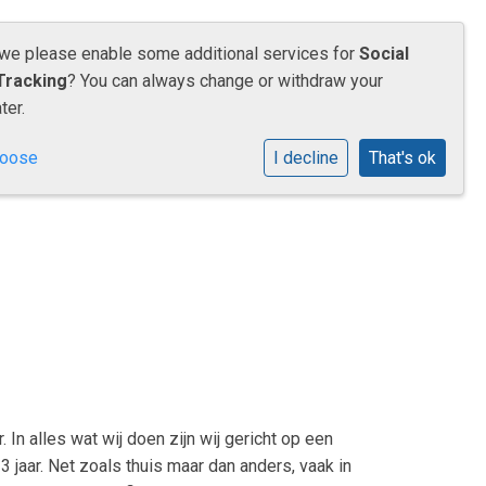
 we please enable some additional services for
Social
Tracking
? You can always change or withdraw your
JENAPLAN
OUDERS
CONTACT
ter.
hoose
I decline
That's ok
 In alles wat wij doen zijn wij gericht op een
 jaar. Net zoals thuis maar dan anders, vaak in