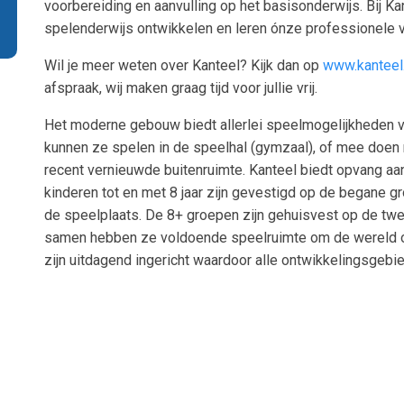
voorbereiding en aanvulling op het basisonderwijs. Bij Ka
spelenderwijs ontwikkelen en leren ónze professionele v
Wil je meer weten over Kanteel? Kijk dan op
www.kanteel.
afspraak, wij maken graag tijd voor jullie vrij.
Het moderne gebouw biedt allerlei speelmogelijkheden v
kunnen ze spelen in de speelhal (gymzaal), of mee doen met
recent vernieuwde buitenruimte. Kanteel biedt opvang aan
kinderen tot en met 8 jaar zijn gevestigd op de begane 
de speelplaats. De 8+ groepen zijn gehuisvest op de twee
samen hebben ze voldoende speelruimte om de wereld o
zijn uitdagend ingericht waardoor alle ontwikkelingsgeb